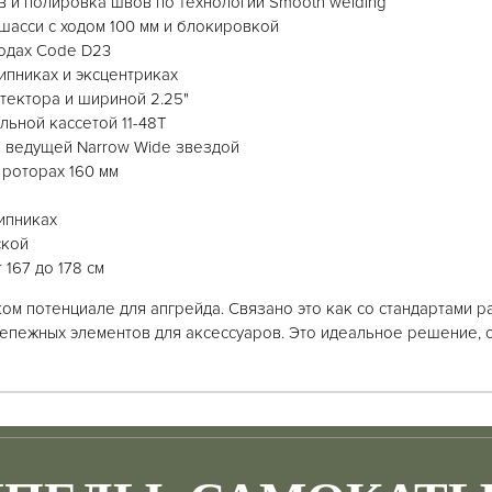
в и полировка швов по технологии Smooth welding
шасси с ходом 100 мм и блокировкой
бодах Code D23
пниках и эксцентриках
отектора и шириной 2.25"
льной кассетой 11-48Т
й ведущей Narrow Wide звездой
 роторах 160 мм
ипниках
ской
 167 до 178 см
ком потенциале для апгрейда. Связано это как со стандартами
репежных элементов для аксессуаров. Это идеальное решение, 