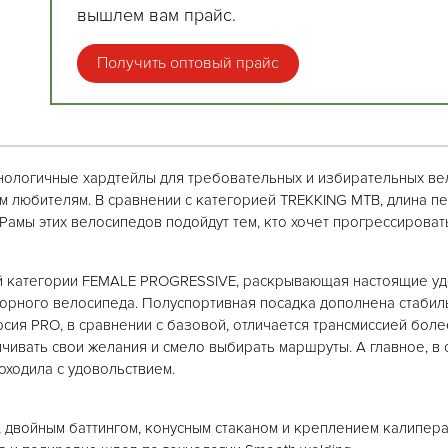
вышлем вам прайс.
Получить оптовый прайс
ологичные хардтейлы для требовательных и избирательных ве
м любителям. В сравнении с категорией TREKKING MTB, длина п
 Рамы этих велосипедов подойдут тем, кто хочет прогрессироват
 категории FEMALE PROGRESSIVE, раскрывающая настоящие уд
 горного велосипеда. Полуспортивная посадка дополнена стабил
ия PRO, в сравнении с базовой, отличается трансмиссией более
ичивать свои желания и смело выбирать маршруты. А главное, 
оходила с удовольствием.
, двойным баттингом, конусным стаканом и креплением калипер