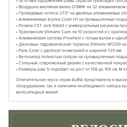
• Эстетика оформления рамы: скрытая прокладка тросо
• Воздушно-масляная вилка GTMRK на 32 алюминиевом 
• Проходимые колеса 27.5" на двойных алюминиевых о
• Алюминиевые втулки Code H1 на промышленных подши
• Резина CST Jack Rabbit с универсальным рисунком пр
• Трансмиссия Shimano Cues на 10 скоростей и с оригина
• Алюминиевая система Prowheel c полым валом и одно
• Дисковые гидравлические тормоза Shimano MT200 на
• Руль Code c удобной геометрией и шириной 720 мм
• Велосипед полностью собран на промышленных подш
• Стильный, современный дизайн с качественной покра
• Размеры рам: S подойдет на рост от 158 до 169 см, M от
Отличительная черта серии AURA представлена в высо
оборудования, так и наличием необходимого набора к
велосипедной жизни!