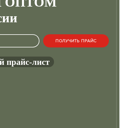
Ы ОПТОМ
сии
й прайс-лист