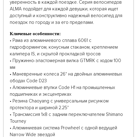
уверенность в каждой поездке. Серия велосипедов
ALMA подойдет для каждой девушки, которая ищет
доступный и конструктивно надежный велосипед для
поездок по городу и за его пределами.
Ключевые особенности:
• Рама из алюминиевого сплава 6061 с
гидроформингом, конусным стаканом, креплением
калипера IS, и скрытой прокладкой тросов
• Пружинно-эластомерная вилка GTMRK с ходом 100
мм
• Маневренные колеса 26" на двойных алюминиевых
ободах Code D23
• Алюминиевые втулки Code H1 на промышленных
подшипниках и эксцентриках
• Резина Chaoyang с универсальным рисунком
протектора и шириной 2.25"
• Трансмиссия 1х8 с задним переключателем Shimano
Tourney
• Алюминиевая система Prowheel с одной ведущей
Narrow Wide звездой