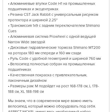
• Алюминиевые втулки Code H1 на промышленных
подшипниках и эксцентриках
• Резина CST Jack Rabbit с универсальным рисунком
протектора и шириной 2.25"
• Трансмиссия 1х9 с задним переключателем Shimano
Cues
• Алюминиевая система Prowheel с одной ведущей
Narrow Wide звездой
• Дисковые гидравлические тормоза Shimano MT200
на роторах 180 мм спереди и 160 мм сзади
• Руль Code c удобной геометрией и шириной 760 мм
• Велосипед полностью собран на промышленных
подшипниках
• Качественная покраска с привлекательным,
лаконичным дизайном
• Размеры рам: M подойдет на рост 168-178 см, L 178-
188 см, XL 188-198 см
Мы знаем, что в современном мире важно иметь
велосипед, который можно оборудовать под себя.
ASPECT NICKEL имеет весь необходимый набор