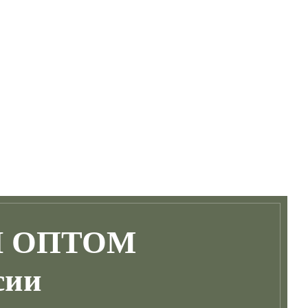
Ы ОПТОМ
сии