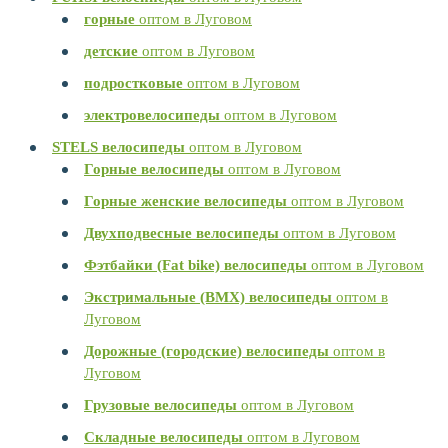
горные
оптом в Луговом
детские
оптом в Луговом
подростковые
оптом в Луговом
электровелосипеды
оптом в Луговом
STELS велосипеды
оптом в Луговом
Горные велосипеды
оптом в Луговом
Горные женские велосипеды
оптом в Луговом
Двухподвесные велосипеды
оптом в Луговом
Фэтбайки (Fat bike) велосипеды
оптом в Луговом
Экстримальные (BMX) велосипеды
оптом в
Луговом
Дорожные (городские) велосипеды
оптом в
Луговом
Грузовые велосипеды
оптом в Луговом
Складные велосипеды
оптом в Луговом