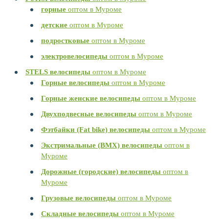
горные
оптом в Муроме
детские
оптом в Муроме
подростковые
оптом в Муроме
электровелосипеды
оптом в Муроме
STELS велосипеды
оптом в Муроме
Горные велосипеды
оптом в Муроме
Горные женские велосипеды
оптом в Муроме
Двухподвесные велосипеды
оптом в Муроме
Фэтбайки (Fat bike) велосипеды
оптом в Муроме
Экстримальные (BMX) велосипеды
оптом в
Муроме
Дорожные (городские) велосипеды
оптом в
Муроме
Грузовые велосипеды
оптом в Муроме
Складные велосипеды
оптом в Муроме