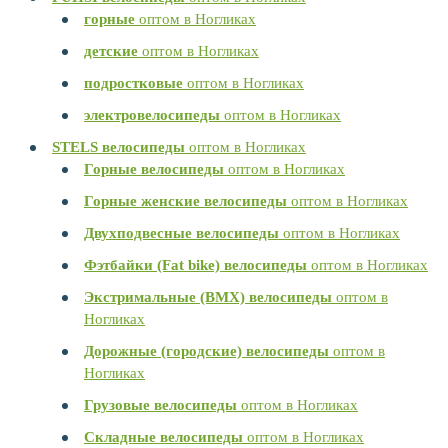
горные
оптом в Ногликах
детские
оптом в Ногликах
подростковые
оптом в Ногликах
электровелосипеды
оптом в Ногликах
STELS велосипеды
оптом в Ногликах
Горные велосипеды
оптом в Ногликах
Горные женские велосипеды
оптом в Ногликах
Двухподвесные велосипеды
оптом в Ногликах
Фэтбайки (Fat bike) велосипеды
оптом в Ногликах
Экстримальные (BMX) велосипеды
оптом в
Ногликах
Дорожные (городские) велосипеды
оптом в
Ногликах
Грузовые велосипеды
оптом в Ногликах
Складные велосипеды
оптом в Ногликах