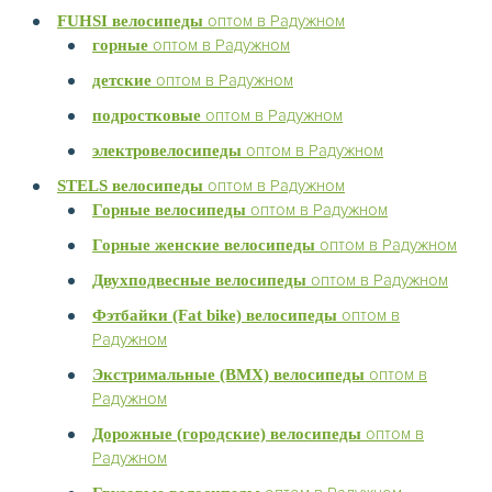
оптом в Радужном
FUHSI велосипеды
оптом в Радужном
горные
оптом в Радужном
детские
оптом в Радужном
подростковые
оптом в Радужном
электровелосипеды
оптом в Радужном
STELS велосипеды
оптом в Радужном
Горные велосипеды
оптом в Радужном
Горные женские велосипеды
оптом в Радужном
Двухподвесные велосипеды
оптом в
Фэтбайки (Fat bike) велосипеды
Радужном
оптом в
Экстримальные (BMX) велосипеды
Радужном
оптом в
Дорожные (городские) велосипеды
Радужном