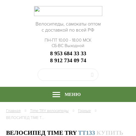
Велосипеды, самокаты оптом
с доставкой по всей РФ
ПН-ПТ 10.00 - 18.00 МСК
СБ-ВС Выходной
8 953 684 33 33
8 912 734 09 74
МЕНЮ
Главная
Time TRY
велосипеды
Горные
ВЕЛОСИПЕД TIME TRY TT133/1S (20"; СКОР. 1) РАМА АЛЮМИНИЙ, КУПИТЬ ОПТОМ
ВЕЛОСИПЕД TIME TRY
TT133
КУПИТЬ