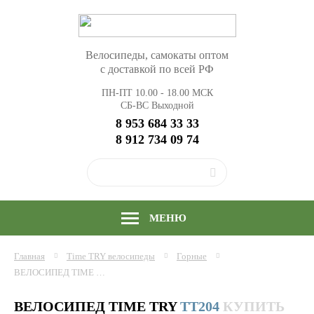
Велосипеды, самокаты оптом
с доставкой по всей РФ
ПН-ПТ 10.00 - 18.00 МСК
СБ-ВС Выходной
8 953 684 33 33
8 912 734 09 74
МЕНЮ
Главная
Time TRY
велосипеды
Горные
ВЕЛОСИПЕД TIME TRY TT204/21S (27,5"; СКОР. 21) РАМА АЛЮМИНИЙ, КУПИТЬ ОПТОМ
ВЕЛОСИПЕД TIME TRY
TT204
КУПИТЬ