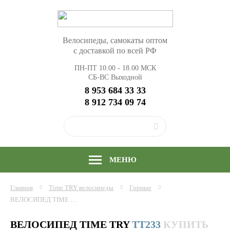
Велосипеды, самокаты оптом
с доставкой по всей РФ
ПН-ПТ 10.00 - 18.00 МСК
СБ-ВС Выходной
8 953 684 33 33
8 912 734 09 74
МЕНЮ
Главная
Time TRY
велосипеды
Горные
ВЕЛОСИПЕД TIME TRY TT233/7S (24"; СКОР. 7) РАМА АЛЮМИНИЙ, КУПИТЬ ОПТОМ
ВЕЛОСИПЕД TIME TRY
TT233
КУПИТЬ